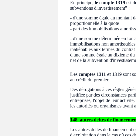
En principe,
le compte 1319
est d
subventions d'investissement" :
- d'une somme égale au montant de
proportionnelle à la quote
- part des immobilisations amortis
- d'une somme déterminée en fonct
immobilisations non amortissables
inaliénables aux termes du contrat o
d'une somme égale au dixième du m
net de la subvention d'investissem
Les comptes
1311 et 1319
sont so
au crédit du premier.
Des dérogations à ces règles génér
justifiée par des circonstances par
entreprises, l'objet de leur activi
les autorités ou organismes ayant 
148. autres dettes de financeme
Les autres dettes de financement c
d'exploitation dans le cas où ces d