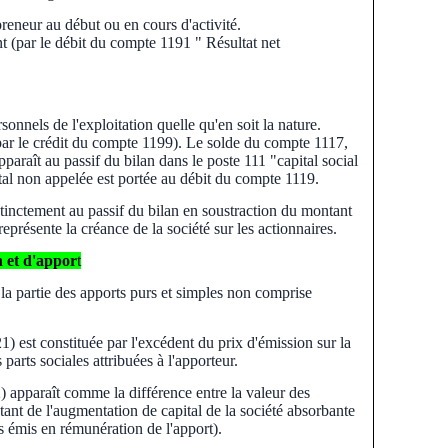
preneur au début ou en cours d'activité.
nt (par le débit du compte 1191 " Résultat net
rsonnels de l'exploitation quelle qu'en soit la nature.
 (par le crédit du compte 1199). Le solde du compte 1117,
paraît au passif du bilan dans le poste 111 "capital social
tal non appelée est portée au débit du compte 1119.
tinctement au passif du bilan en soustraction du montant
représente la créance de la société sur les actionnaires.
n et d'appor
t
 la partie des apports purs et simples non comprise
) est constituée par l'excédent du prix d'émission sur la
parts sociales attribuées à l'apporteur.
 apparaît comme la différence entre la valeur des
tant de l'augmentation de capital de la société absorbante
es émis en rémunération de l'apport).