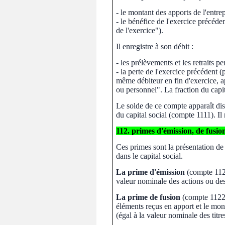
- le montant des apports de l'entre
- le bénéfice de l'exercice précéde
de l'exercice").
Il enregistre à son débit :
- les prélèvements et les retraits pe
- la perte de l'exercice précédent
même débiteur en fin d'exercice, ap
ou personnel". La fraction du capi
Le solde de ce compte apparaît dis
du capital social (compte 1111). Il 
112. primes d'émission, de fusio
Ces primes sont la présentation de
dans le capital social.
La prime d'émission
(compte 1121
valeur nominale des actions ou des 
La prime de fusion
(compte 1122)
éléments reçus en apport et le mon
(égal à la valeur nominale des titr