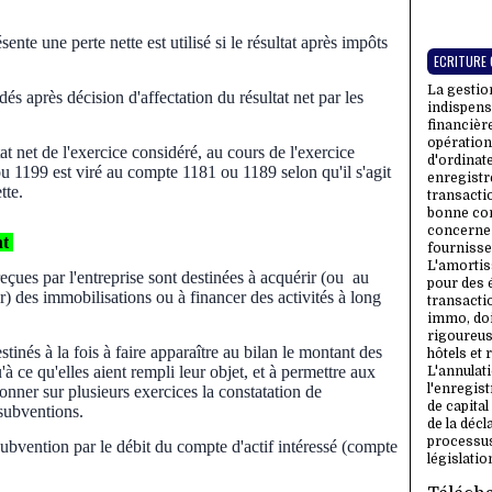
nte une perte nette est utilisé si le résultat après impôts
ECRITURE
La gestio
s après décision d'affectation du résultat net par les
indispens
financièr
opérations
at net de l'exercice considéré, au cours de l'exercice
d'ordinate
u 1199 est viré au compte 1181 ou 1189 selon qu'il s'agit
enregistr
ette.
transacti
bonne comp
concerne 
nt
fournisse
L'amortis
eçues par l'entreprise sont destinées à acquérir (ou au
pour des 
r) des immobilisations ou à financer des activités à long
transacti
immo, do
rigoureus
stinés à la fois à faire apparaître au bilan le montant des
hôtels et 
à ce qu'elles aient rempli leur objet, et à permettre aux
L'annulati
l'enregis
onner sur plusieurs exercices la constatation de
de capital
subventions.
de la décl
processus
subvention par le débit du compte d'actif intéressé (compte
législati