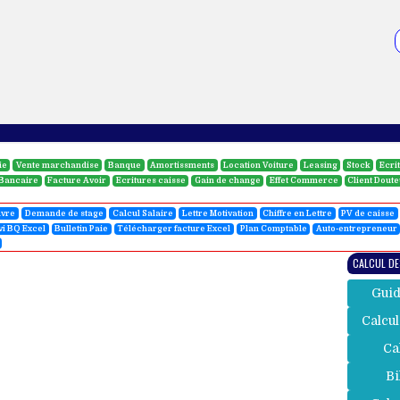
ie
Vente marchandise
Banque
Amortissments
Location Voiture
Leasing
Stock
Ecri
 Bancaire
Facture Avoir
Ecritures caisse
Gain de change
Effet Commerce
Client Dout
uvre
Demande de stage
Calcul Salaire
Lettre Motivation
Chiffre en Lettre
PV de caisse
vi BQ Excel
Bulletin Paie
Télécharger facture Excel
Plan Comptable
Auto-entrepreneur
CALCUL DE
Guid
Calcul
Ca
Bi