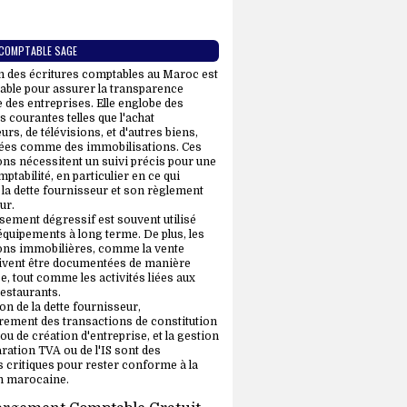
 COMPTABLE SAGE
n des écritures comptables au Maroc est
able pour assurer la transparence
e des entreprises. Elle englobe des
 courantes telles que l'achat
urs, de télévisions, et d'autres biens,
ées comme des immobilisations. Ces
ons nécessitent un suivi précis pour une
tabilité, en particulier en ce qui
la dette fournisseur et son règlement
ur.
sement dégressif est souvent utilisé
équipements à long terme. De plus, les
ons immobilières, comme la vente
ivent être documentées de manière
e, tout comme les activités liées aux
restaurants.
on de la dette fournisseur,
trement des transactions de constitution
 ou de création d'entreprise, et la gestion
aration TVA ou de l'IS sont des
 critiques pour rester conforme à la
on marocaine.