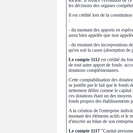
société. II retrace l'évolution de ce
les décisions des organes compéte
Il est crédité lors de la constituti
:
- du montant des apports en espèces
aussi bien appelée que non appelé
- du montant des incorporations de 
qu'en soit la cause (absorption de 
Le compte 1112
est crédité du fon
de tout autre apport de fonds accor
dotations complémentaires.
Cette comptabilisation des dotatio
se justifie par le fait que le fonds
nettement défini comme le capital s
ces dotations étant un des moyens 
fonds propres des établissements 
A la création de l'entreprise individu
montant des éléments actifs et le m
d'inscrire au bilan de son entrepris
Le compte 1117
"Capital personnel