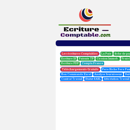
Explication de plan comptable marocain le financement permanent ( classe 1)
Les écritures Comptables
La Paie
fiche de pa
Ecriture IS
Patente TP
Cession Immob.
Frais
Ecriture PDF
Compta France
Téléchargements Gratuits
Pere Riche Pere Pa
Bon Commande Excel
Analyse fournisseur
Sui
Contrat Travail
Statut SARL
Attestation Travail