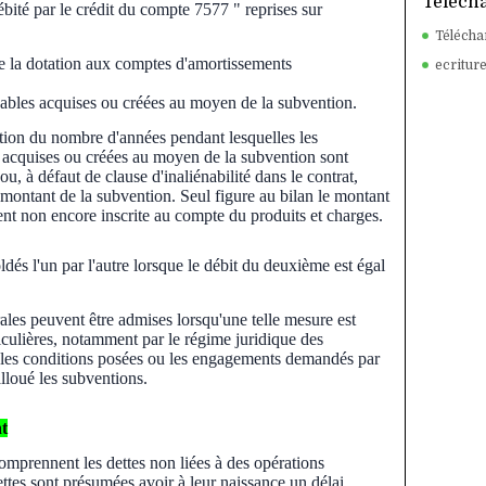
Téléch
ébité par le crédit du compte 7577 " reprises sur
Téléch
 la dotation aux comptes d'amortissements
ecritur
sables acquises ou créées au moyen de la subvention.
ion du nombre d'années pendant lesquelles les
 acquises ou créées au moyen de la subvention sont
u, à défaut de clause d'inaliénabilité dans le contrat,
ontant de la subvention. Seul figure au bilan le montant
ent non encore inscrite au compte du produits et charges.
ldés l'un par l'autre lorsque le débit du deuxième est égal
ales peuvent être admises lorsqu'une telle mesure est
ticulières, notamment par le régime juridique des
té, les conditions posées ou les engagements demandés par
alloué les subventions.
nt
omprennent les dettes non liées à des opérations
ettes sont présumées avoir à leur naissance un délai