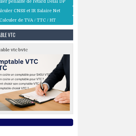
uler pénalité de retard Délai DP
lculer CNSS et IR Salaire Net
Calculer de TVA / TTC / HT
BLE VTC
ble vtc bvtc