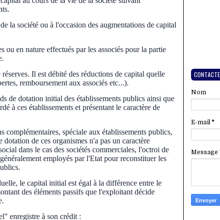
 capital au cours de la vie de la société suivant
nts.
on de la société ou à l'occasion des augmentations de capital
 ou en nature effectués par les associés pour la partie
e.
réserves. Il est débité des réductions de capital quelle
CONTACTE
pertes, remboursement aux associés etc...).
Nom
ds de dotation initial des établissements publics ainsi que
dé à ces établissements et présentant le caractère de
E-mail
*
ns complémentaires, spéciale aux établissements publics,
 de dotation de ces organismes n'a pas un caractère
ocial dans le cas des sociétés commerciales, l'octroi de
Message
généralement employés par l'Etat pour reconstituer les
publics.
elle, le capital initial est égal à la différence entre le
ontant des éléments passifs que l'exploitant décide
e.
" enregistre à son crédit :