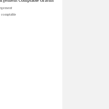
argement Comptable Gratuit
argement
e comptable