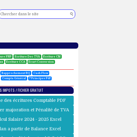
ture FNP
Ecriture Dec TVA
Ecriture CM
eux
Ecriture CCA
Ecart Conversion
Rapprochement BQ
Cash Flow
Compta Général
7 Principes Pdf
S IMPOTS / FICHIER GRATUIT
e des écritures Comptable PDF
er majoration et Pénalité de TVA
lcul Salaire 2024 - 2025 Excel
lan a partir de Balance Excel