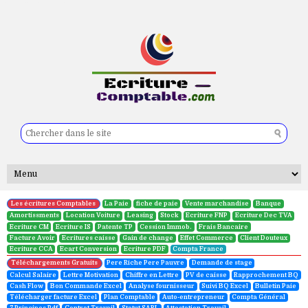
Ecriture de charges constatées d'avance
Les écritures Comptables
La Paie
fiche de paie
Vente marchandise
Banque
Amortissments
Location Voiture
Leasing
Stock
Ecriture FNP
Ecriture Dec TVA
Ecriture CM
Ecriture IS
Patente TP
Cession Immob.
Frais Bancaire
Facture Avoir
Ecritures caisse
Gain de change
Effet Commerce
Client Douteux
Ecriture CCA
Ecart Conversion
Ecriture PDF
Compta France
Téléchargements Gratuits
Pere Riche Pere Pauvre
Demande de stage
Calcul Salaire
Lettre Motivation
Chiffre en Lettre
PV de caisse
Rapprochement BQ
Cash Flow
Bon Commande Excel
Analyse fournisseur
Suivi BQ Excel
Bulletin Paie
Télécharger facture Excel
Plan Comptable
Auto-entrepreneur
Compta Général