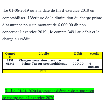
L
e 01-06-2019 ou à la date de fin d’exercice 2019 en
comptabiliser L’écriture de la diminution du charge prime
d’assurance pour un montant de 6 000.00 dh non
concerner l’exercice 2019 , le compte 3491 au débit et la
charge au
crédit.
Compt
Libelle
Débit
crédit
e
3491
Charges constatée d’avance
6
61341
Prime d’assurance multirisque
000.00
6
000.00
Total
3 -
Le
01-01- 2020 La passation d’écriture de récupération
charge pour l’exercice 2020
de