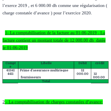
l’exerce 2019 , et 6 000.00 dh comme une régularisation (
charge constatée d’avance ) pour l’exercice 2020.
1- La comptabilisation de la facture au 01-06-2019 , La
facture contient un montant totale de 12 000.00 dh datée
le 01-06-2019
Compt
Libelle
Débit
crédit
e
61341
Prime d’assurance multirisque
12
4411
000.00
12
fournisseurs
000.00
Total
2
- La comptabilisation de charges constatées d’avance: