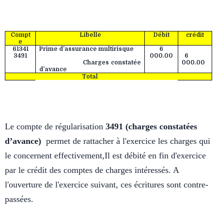
Compt
Libelle
Débit
crédit
e
61341
Prime d’assurance multirisque
6
3491
000.00
6
Charges constatée
000.00
d’avance
Total
Le compte de régularisation
3491 (charges constatées
d’avance)
permet de rattacher à l'exercice les charges qui
le concernent effectivement,Il est débité en fin d'exercice
par le crédit des comptes de charges intéressés. A
l'ouverture de l'exercice suivant, ces écritures sont contre-
passées.