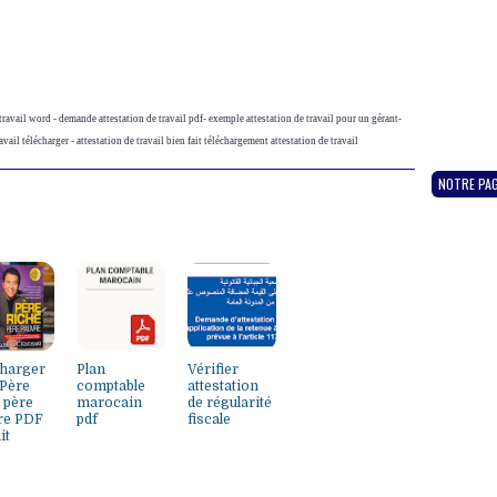
travail word - demande attestation de travail pdf- exemple attestation de travail pour un gérant-
ravail télécharger - attestation de travail bien fait téléchargement attestation de travail
NOTRE PA
charger
Plan
Vérifier
 Père
comptable
attestation
 père
marocain
de régularité
re PDF
pdf
fiscale
it