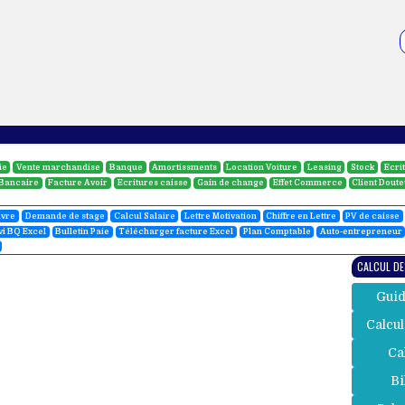
ie
Vente marchandise
Banque
Amortissments
Location Voiture
Leasing
Stock
Ecri
 Bancaire
Facture Avoir
Ecritures caisse
Gain de change
Effet Commerce
Client Dout
uvre
Demande de stage
Calcul Salaire
Lettre Motivation
Chiffre en Lettre
PV de caisse
vi BQ Excel
Bulletin Paie
Télécharger facture Excel
Plan Comptable
Auto-entrepreneur
CALCUL DE
Guid
Calcul
Ca
Bi