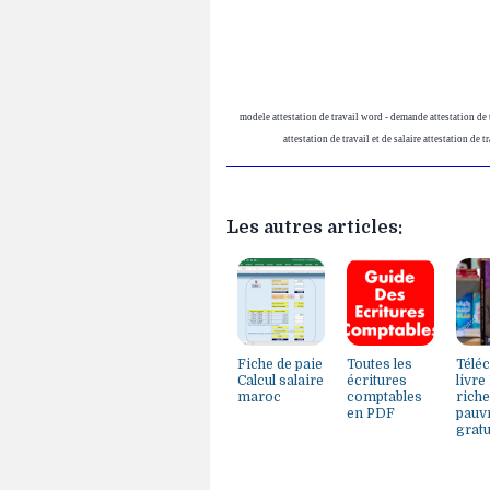
modele attestation de travail word - demande attestation de 
attestation de travail et de salaire attestation de t
Les autres articles:
Fiche de paie
Toutes les
Télé
Calcul salaire
écritures
livre
maroc
comptables
riche
en PDF
pauv
gratu