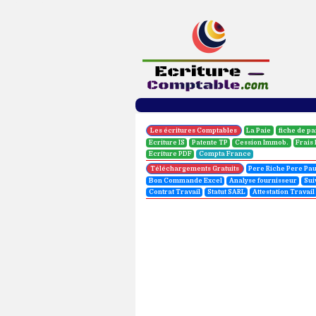
Attestation de travail maroc
Les écritures Comptables
La Paie
fiche de pa
Ecriture IS
Patente TP
Cession Immob.
Frais
Ecriture PDF
Compta France
Téléchargements Gratuits
Pere Riche Pere Pa
Bon Commande Excel
Analyse fournisseur
Sui
Contrat Travail
Statut SARL
Attestation Travail