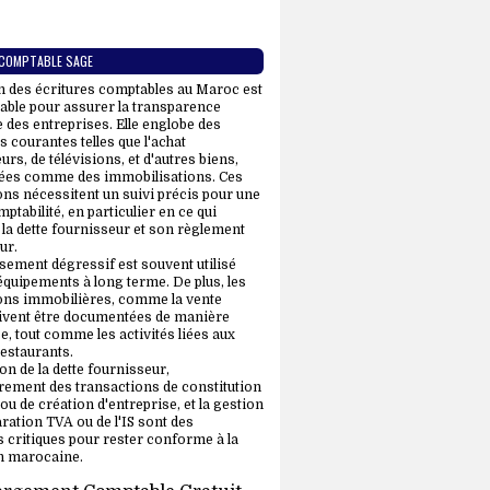
 COMPTABLE SAGE
n des écritures comptables au Maroc est
able pour assurer la transparence
e des entreprises. Elle englobe des
 courantes telles que l'achat
urs, de télévisions, et d'autres biens,
ées comme des immobilisations. Ces
ons nécessitent un suivi précis pour une
tabilité, en particulier en ce qui
la dette fournisseur et son règlement
ur.
sement dégressif est souvent utilisé
équipements à long terme. De plus, les
ons immobilières, comme la vente
ivent être documentées de manière
e, tout comme les activités liées aux
restaurants.
on de la dette fournisseur,
trement des transactions de constitution
 ou de création d'entreprise, et la gestion
aration TVA ou de l'IS sont des
 critiques pour rester conforme à la
on marocaine.