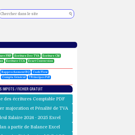
ture FNP
Ecriture Dec TVA
Ecriture CM
eux
Ecriture CCA
Ecart Conversion
Rapprochement BQ
Cash Flow
Compta Général
7 Principes Pdf
S IMPOTS / FICHIER GRATUIT
e des écritures Comptable PDF
er majoration et Pénalité de TVA
lcul Salaire 2024 - 2025 Excel
lan a partir de Balance Excel