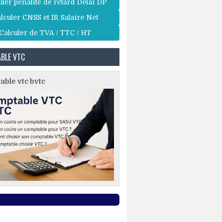
uler pénalité de retard Délai DP
lculer CNSS et IR Salaire Net
Calculer de TVA / TTC / HT
BLE VTC
ble vtc bvtc