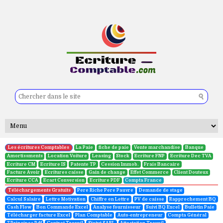
Comment saisir un achat sur logiciel sage
Les écritures Comptables
La Paie
fiche de paie
Vente marchandise
Banque
Amortissments
Location Voiture
Leasing
Stock
Ecriture FNP
Ecriture Dec TVA
Ecriture CM
Ecriture IS
Patente TP
Cession Immob.
Frais Bancaire
Facture Avoir
Ecritures caisse
Gain de change
Effet Commerce
Client Douteux
Ecriture CCA
Ecart Conversion
Ecriture PDF
Compta France
Téléchargements Gratuits
Pere Riche Pere Pauvre
Demande de stage
Calcul Salaire
Lettre Motivation
Chiffre en Lettre
PV de caisse
Rapprochement BQ
Cash Flow
Bon Commande Excel
Analyse fournisseur
Suivi BQ Excel
Bulletin Paie
Télécharger facture Excel
Plan Comptable
Auto-entrepreneur
Compta Général