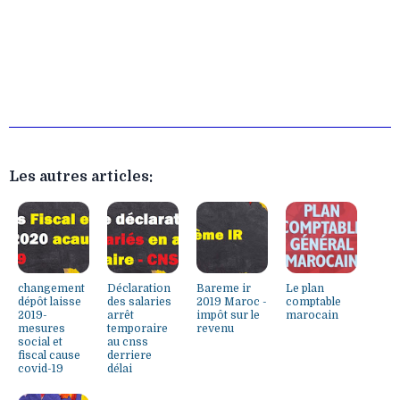
Les autres articles:
changement
Déclaration
Bareme ir
Le plan
dépôt laisse
des salaries
2019 Maroc -
comptable
2019-
arrêt
impôt sur le
marocain
mesures
temporaire
revenu
social et
au cnss
fiscal cause
derriere
covid-19
délai