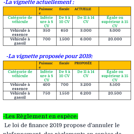
-La vignette actuellement :
Puissanc
fiscale
ACTUELLE
e
Catégorie de
Inférie
De 8 à
De 11 à 14
Égale
ou
véhicule
ure à 8
10 CV
CV
supérieur à 15
CV
CV
Véhicule à
350
650
3.000
8.000
essence
Véhicule à
700
1.500
6.000
20.000
gasoil
-La vignette proposée pour 2019:
Puissanc
fiscale
PROPOSÉE
e
Catégorie de
Inférie
De 8 à
De 11 à 14
Égale
ou
véhicule
ure à 8
10 CV
CV
supérieur à 15
CV
CV
Véhicule à
400
700
3.200
8.500
essence
Véhicule à
750
1.550
6.200
20.500
gasoil
-Les Règlement en espèce:
Le loi de finance 2019 propose d'annuler le