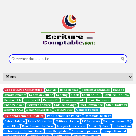
les propositions pour le projet de loi de finance 2019
Les écritures Comptables
La Paie
fiche de paie
Vente marchandise
Banque
Amortissments
Location Voiture
Leasing
Stock
Ecriture FNP
Ecriture Dec TVA
Ecriture CM
Ecriture IS
Patente TP
Cession Immob.
Frais Bancaire
Facture Avoir
Ecritures caisse
Gain de change
Effet Commerce
Client Douteux
Ecriture CCA
Ecart Conversion
Ecriture PDF
Compta France
Téléchargements Gratuits
Pere Riche Pere Pauvre
Demande de stage
Calcul Salaire
Lettre Motivation
Chiffre en Lettre
PV de caisse
Rapprochement BQ
Cash Flow
Bon Commande Excel
Analyse fournisseur
Suivi BQ Excel
Bulletin Paie
Télécharger facture Excel
Plan Comptable
Auto-entrepreneur
Compta Général