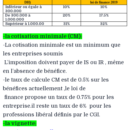
DH)
loi de finance 2019
Inférieur ou égale à
10%
10%
300.000
De 300.000 à
20%
17.5%
1.000.000
Supérieur à 1.000.00
31%
32%
-la cotisation minimale (CM):
-La cotisation minimale est un minimum que
les entreprises soumis
L’imposition doivent payer de IS ou IR , même
en l’absence de bénéfice.
-le taux de calcule CM est de 0.5% sur les
bénéfices actuellement ,le loi de
finance propose un taux de 0.75% pour les
entreprise.il reste un taux de 6% pour les
professions libéral définis par le CGI.
-la vignette: