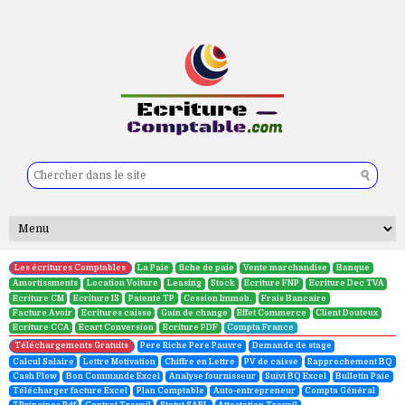
Taux de l’impôt sur le revenu ( IR )
Les écritures Comptables
La Paie
fiche de paie
Vente marchandise
Banque
Amortissments
Location Voiture
Leasing
Stock
Ecriture FNP
Ecriture Dec TVA
Ecriture CM
Ecriture IS
Patente TP
Cession Immob.
Frais Bancaire
Facture Avoir
Ecritures caisse
Gain de change
Effet Commerce
Client Douteux
Ecriture CCA
Ecart Conversion
Ecriture PDF
Compta France
Téléchargements Gratuits
Pere Riche Pere Pauvre
Demande de stage
Calcul Salaire
Lettre Motivation
Chiffre en Lettre
PV de caisse
Rapprochement BQ
Cash Flow
Bon Commande Excel
Analyse fournisseur
Suivi BQ Excel
Bulletin Paie
Télécharger facture Excel
Plan Comptable
Auto-entrepreneur
Compta Général